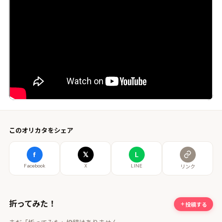
このオリカタをシェア
f
𝕏
L
Facebook
X
LINE
リンク
折ってみた！
投稿する