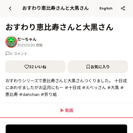
て
おすわり恵比寿さんと大黒さん
English
更
新
おすわり恵比寿さんと大黒さん
だ〜ちゃん
2021/12/20 投稿
0 コメント
32 いいね
お気に入り
おすわりシリーズで恵比寿さんと大黒さんつくりました。 十日戎
にあわせましたがお正月にもー #十日戎 #えべっさん #大黒 #
恵比寿 #dahchan #折り紙
▶
動画